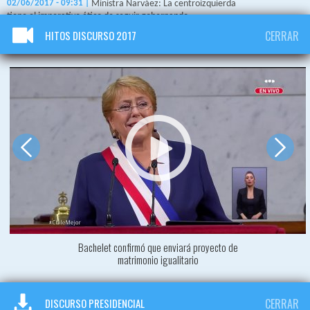
02/06/2017 - 09:31 |
Ministra Narváez: La centroizquierda
tiene el imperativo ético de seguir gobernando
HITOS DISCURSO 2017
CERRAR
02/06/2017 - 09:21 |
Genaro Arriagada: Llamado a la
unidad de la Presidenta Bachelet es "tardío"
02/06/2017 - 07:45 |
Marco Enríquez-Ominami: "Michelle
Bachelet hizo un tremendo aporte al país"
02/06/2017 - 03:18 |
Analista por Cuenta Pública: "En
educación fue sumamente cautelosa"
Bachelet confirmó que enviará proyecto de
matrimonio igualitario
DISCURSO PRESIDENCIAL
CERRAR